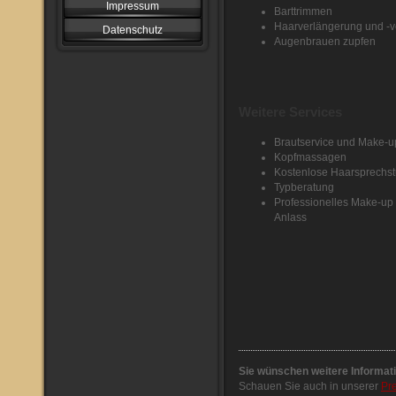
Impressum
Barttrimmen
Haarverlängerung und -v
Datenschutz
Augenbrauen zupfen
Weitere Services
Brautservice und Make-u
Kopfmassagen
Kostenlose Haarsprechs
Typberatung
Professionelles Make-up 
Anlass
Sie wünschen weitere Informat
Schauen Sie auch in unserer
Pre