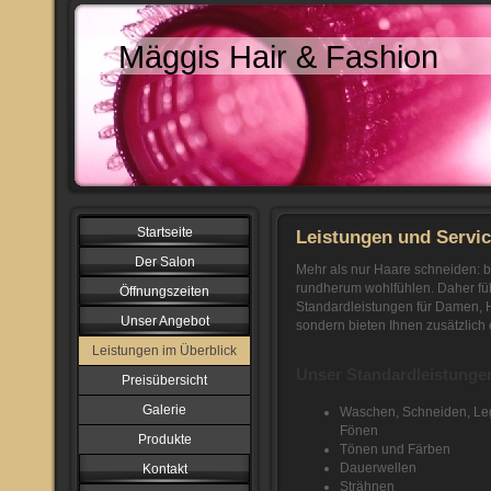
Mäggis Hair & Fashion
Startseite
Leistungen und Servic
Der Salon
Mehr als nur Haare schneiden: b
rundherum wohlfühlen. Daher füh
Öffnungszeiten
Standardleistungen für Damen, H
Unser Angebot
sondern bieten Ihnen zusätzlich
Leistungen im Überblick
Unser Standardleistunge
Preisübersicht
Galerie
Waschen, Schneiden, Le
Fönen
Produkte
Tönen und Färben
Dauerwellen
Kontakt
Strähnen