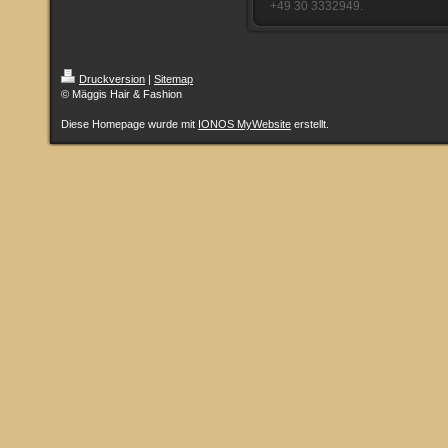
+49 30 3332949.
Druckversion
|
Sitemap
© Mäggis Hair & Fashion
Diese Homepage wurde mit
IONOS MyWebsite
erstellt.