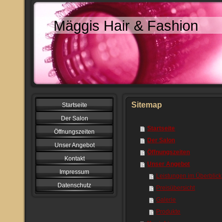
Mäggis Hair & Fashion
Sitemap
Startseite
Der Salon
Startseite
Öffnungszeiten
Der Salon
Unser Angebot
Öffnungszeiten
Kontakt
Unser Angebot
Impressum
Leistungen im Überblick
Datenschutz
Preisübersicht
Galerie
Produkte