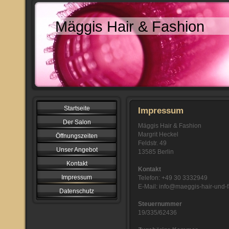
Mäggis Hair & Fashion
Startseite
Impressum
Der Salon
Mäggis Hair & Fashion
Margrit Heckel
Öffnungszeiten
Feldstr. 49
Unser Angebot
13585 Berlin
Kontakt
Kontakt
Impressum
Telefon: +49 30 3332949
E-Mail: info@maeggis-hair-und-
Datenschutz
Steuernummer
19/335/62436