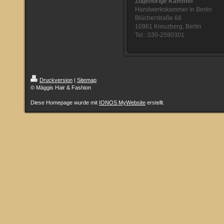
Zugehörige Kammer
Handwerkskammer in Berlin
Blücherstraße 68
10961 Kreuzberg, Berlin
Tel.: 030-2590301
Druckversion
|
Sitemap
© Mäggis Hair & Fashion
Diese Homepage wurde mit
IONOS MyWebsite
erstellt.